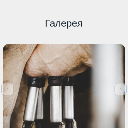
Продукция
Услуги
Племенные животные
Энергоэффективные
решения
Эмбрионы КРС
Оснащение молочных ферм
Семена
Курсы подготовки эмбрионов
Экскурсия на ферму