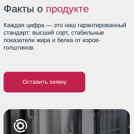
800 км
+4 °C
Радиус доставки
охлаждение
(автоцистерны 24
через 20 минут
тонны)
после дойки
4,0–4,3%
3,4–3,6%
Стандарт
Содержание
жирности
белка