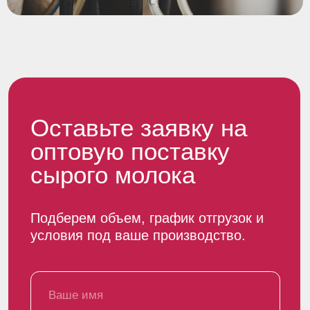
Агрокомплекс
Вакансии
Контакты
Новости и блог
+7 (8352) 382 056
reception@chebomilk.ru
ул. Промышленная 1Б, п. Новое Атлашево,
Чебоксарский муниципальный округ,
Чувашская Республика