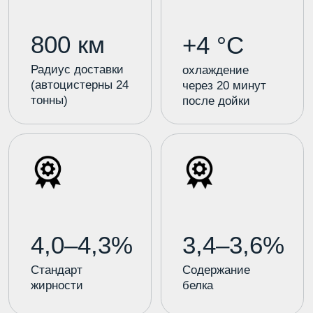
02
Контроль качества на
всех этапах
03
Собственная
транспортная логистика
04
Стабильные
промышленные объемы