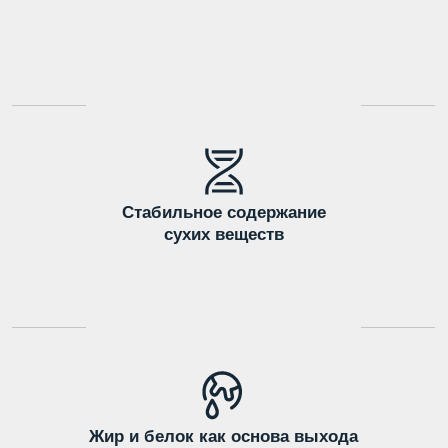
Гарантированные объемы
поставок
Факты о
продукте
Каждая цифра — это наш гарантированный
стандарт: высший сорт, стабильные
показатели жира и белка от коров-
голштинов.