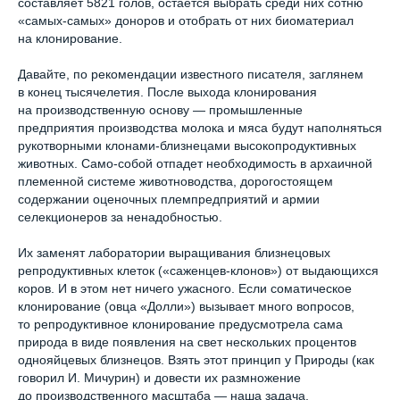
составляет 5821 голов, остается выбрать среди них сотню
«самых-самых» доноров и отобрать от них биоматериал
на клонирование.
Давайте, по рекомендации известного писателя, заглянем
в конец тысячелетия. После выхода клонирования
на производственную основу — промышленные
предприятия производства молока и мяса будут наполняться
рукотворными клонами-близнецами высокопродуктивных
животных. Само-собой отпадет необходимость в архаичной
племенной системе животноводства, дорогостоящем
содержании оценочных племпредприятий и армии
селекционеров за ненадобностью.
Их заменят лаборатории выращивания близнецовых
репродуктивных клеток («саженцев-клонов») от выдающихся
коров. И в этом нет ничего ужасного. Если соматическое
клонирование (овца «Долли») вызывает много вопросов,
то репродуктивное клонирование предусмотрела сама
природа в виде появления на свет нескольких процентов
однояйцевых близнецов. Взять этот принцип у Природы (как
говорил И. Мичурин) и довести их размножение
до производственного масштаба — наша задача.