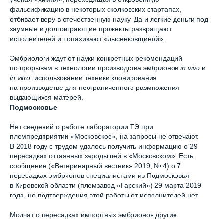
фальсификацию в некоторых сколковских стартапах,
отбивает веру в отечественную науку. Да и легкие деньги под
заумные и долгоиграющие прожекты развращают
исполнителей и попахивают «лысенковщиной».
Эмбриологи ждут от науки конкретных рекомендаций
по прорывам в технологии производства эмбрионов
in vivo
и
in vitro,
использовании техники клонирования
на производстве для неограниченного размножения
выдающихся матерей.
Подмосковье
Нет сведений о работе лаборатории ТЭ при
племпредприятии «Московское», на запросы не отвечают.
В 2018 году с трудом удалось получить информацию о 29
пересадках оттаянных зародышей в «Московском». Есть
сообщение («Ветеринарный вестник» 2019, № 4) о 7
пересадках эмбрионов специалистами из Подмосковья
в Кировской области (племзавод «Гарский») 29 марта 2019
года, но подтверждения этой работы от исполнителей нет.
Молчат о пересадках импортных эмбрионов другие