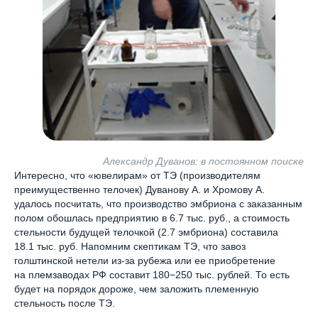
Чувашская Республика
Александр Дуванов: в постоянном поиске
Интересно, что «ювелирам» от ТЭ (производителям
преимущественно телочек) Дуванову А. и Хромову А.
удалось посчитать, что производство эмбриона с заказанным
полом обошлась предприятию в 6.7 тыс. руб., а стоимость
стельности будущей телочкой (2.7 эмбриона) составила
18.1 тыс. руб. Напомним скептикам ТЭ, что завоз
Пользовательское соглашение
голштинской нетели из-за рубежа или ее приобретение
Политика использования cookie
на племзаводах РФ составит 180−250 тыс. рублей. То есть
будет на порядок дороже, чем заложить племенную
Обработка персональных данных
стельность после ТЭ.