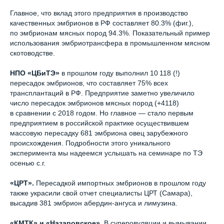
Главное, что вклад этого предприятия в производство
качественных эмбрионов в РФ составляет 80.3% (фиг.),
по эмбрионам мясных пород 94.3%. Показательный пример
использования эмбриотрансфера в промышленном мясном
скотоводстве.
НПО «ЦБиТЭ»
в прошлом году выполнил 10 118 (!)
пересадок эмбрионов, что составляет 75% всех
трансплантаций в РФ. Предприятие заметно увеличило
число пересадок эмбрионов мясных пород (+4118)
в сравнении с 2018 годом. Но главное — стало первым
предприятием в российской практике осуществившем
массовую пересадку 681 эмбриона овец зарубежного
происхождения. Подробности этого уникального
эксперимента мы надеемся услышать на семинаре по ТЭ
осенью с.г.
«ЦРТ».
Пересадкой импортных эмбрионов в прошлом году
также украсили свой отчет специалисты ЦРТ (Самара),
высадив 381 эмбрион абердин-ангуса и лимузина.
«КМТК» и «Назаровское».
В суперовуляции и вымывании