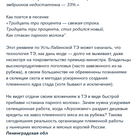
эмбрионов недостаточна — 33%.».
Как поется в песенке:
«Тридцать три процента — свежая строка.
Тридцать три процента, стих родился новый,
Как стакан парного молока".
Этот реквием по Усть-Лабинской ТЭ может означать, что
технология ТЭ, как дань моде — долго не выживает, даже
несмотря на покровительство премьер-министра. Владельцы
высокопродуктивного поголовья (часто завезенного из-за
рубежа), в своем большинстве не обременены познаниями
в селекции скота и методах ускоренного создания
племенного ядра стада (хотя бывают и исключения).
Не видят отдачи своим вложениям в ТЭ в виде быстрой
прибавки «стакана парного молока». Зачем нужна усидчивая
селекционная работа, когда «Агролизинг» раздает дешевые
кредиты на завоз племенного мяса из-за рубежа? Такова
сегодняшняя реальность организации племенной работы
у нынешних молочных и мясных королей России.
Ленинградская обл