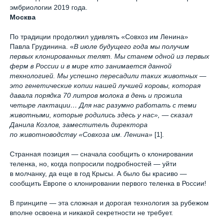
эмбриологии 2019 года.
Москва
По традиции продолжил удивлять «Совхоз им Ленина»
Павла Грудинина. «
В июле будущего года мы получим
первых клонированных телят. Мы станем одной из первых
ферм в России и в мире кто занимается данной
технологией. Мы успешно пересадили таких животных —
это генетические копии нашей лучшей коровы, которая
давала порядка 70 литров молока в день и прожила
четыре лактации… Для нас разумно работать с теми
животными, которые родились здесь у нас», — сказал
Данила Козлов, заместитель директора
по животноводству «Совхоза им. Ленина»
[1]
.
Странная позиция — сначала сообщить о клонировании
теленка, но, когда попросили подробностей — уйти
в молчанку, да еще в год Крысы. А было бы красиво —
сообщить Европе о клонировании первого теленка в России!
В принципе — эта сложная и дорогая технология за рубежом
вполне освоена и никакой секретности не требует.