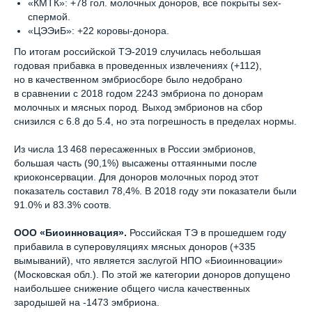
«КМТК»: +78 гол. молочных доноров, все покрыты sex-
cпермой.
«ЦЭЭиБ»: +22 коровы-донора.
По итогам российской ТЭ-2019 случилась небольшая
годовая прибавка в проведенных извлечениях (+112),
но в качественном эмбриосборе было недобрано
в сравнении с 2018 годом 2243 эмбриона по донорам
молочных и мясных пород. Выход эмбрионов на сбор
снизился с 6.8 до 5.4, но эта погрешность в пределах нормы.
Из числа 13 468 пересаженных в России эмбрионов,
большая часть (90,1%) высажены оттаянными после
криоконсервации. Для доноров молочных пород этот
показатель составил 78,4%. В 2018 году эти показатели были
91.0% и 83.3% соотв.
ООО «Биоинновация».
Российская ТЭ в прошедшем году
прибавила в суперовуляциях мясных доноров (+335
вымываний), что является заслугой НПО «Биоинновации»
(Московская обл.). По этой же категории доноров допущено
наибольшее снижение общего числа качественных
зародышей на -1473 эмбриона.