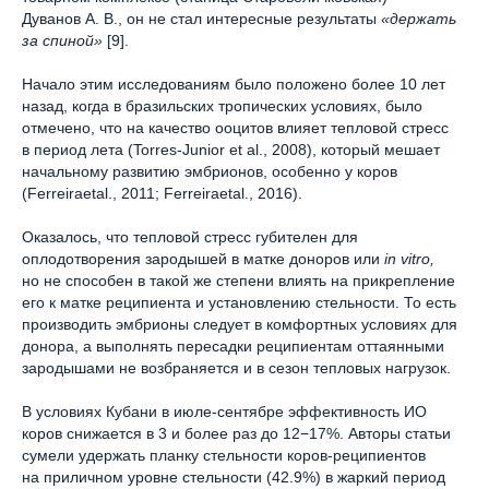
Дуванов А. В., он не стал интересные результаты
«держать
за спиной»
[9].
Начало этим исследованиям было положено более 10 лет
назад, когда в бразильских тропических условиях, было
отмечено, что на качество ооцитов влияет тепловой стресс
в период лета (Torres-Junior et al., 2008), который мешает
начальному развитию эмбрионов, особенно у коров
(Ferreiraetal., 2011; Ferreiraetal., 2016).
Оказалось, что тепловой стресс губителен для
оплодотворения зародышей в матке доноров или
in vitro,
но не способен в такой же степени влиять на прикрепление
его к матке реципиента и установлению стельности. То есть
производить эмбрионы следует в комфортных условиях для
донора, а выполнять пересадки реципиентам оттаянными
зародышами не возбраняется и в сезон тепловых нагрузок.
В условиях Кубани в июле-сентябре эффективность ИО
коров снижается в 3 и более раз до 12−17%. Авторы статьи
сумели удержать планку стельности коров-реципиентов
на приличном уровне стельности (42.9%) в жаркий период