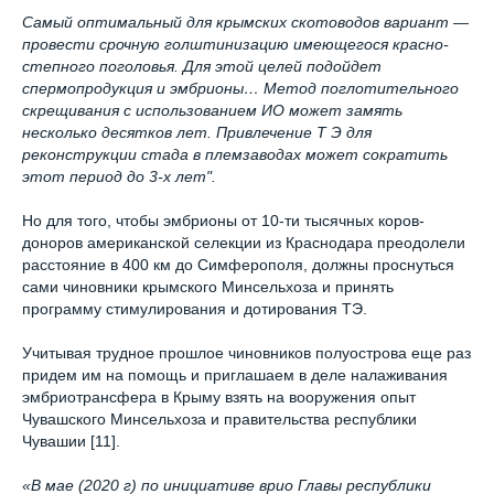
Самый оптимальный для крымских скотоводов вариант —
провести срочную голштинизацию имеющегося красно-
степного поголовья. Для этой целей подойдет
спермопродукция и эмбрионы… Метод поглотительного
скрещивания с использованием ИО может замять
несколько десятков лет. Привлечение Т Э для
реконструкции стада в племзаводах может сократить
этот период до 3-х лет".
Но для того, чтобы эмбрионы от 10-ти тысячных коров-
доноров американской селекции из Краснодара преодолели
расстояние в 400 км до Симферополя, должны проснуться
сами чиновники крымского Минсельхоза и принять
программу стимулирования и дотирования ТЭ.
Учитывая трудное прошлое чиновников полуострова еще раз
придем им на помощь и приглашаем в деле налаживания
эмбриотрансфера в Крыму взять на вооружения опыт
Чувашского Минсельхоза и правительства республики
Чувашии [11].
«В мае (2020 г) по инициативе врио Главы республики