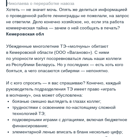
Николаева о переработке навоза
Хотеть — не значит мочь. Опять же делиться информацией
о проведенной работе ленинградцы не пожелали, на запрос
не ответили. Дело конечно хозяйское, но, если эта работа
коммерческая тайна — зачем о ней сообщать в печать?
Кемеровская обл
Убежденные многолетние ТЭ-«молчуны» обитают
в Кемеровской области (ООО «Ваганово»). С ними
по упорности могут посоревноваться лишь наши коллеги
из Республики Беларусь. Но у последних — есть хоть кого
бояться, а чего опасаются сибиряки — непонятно.
И с кого спросить — я вас спрашиваю? Конечно, каждый
руководитель подразделения ТЭ имеет право «играть
в молчанку», она может обусловлена:
боязнью смешно выглядеть в глазах коллег;
трудностями с освоением по-настоящему сложной
технологией ТЭ;
подковерными играми с дотациями, включая бюджетное
финансирование;
элементарной ленью вписать в бланк несколько цифр;