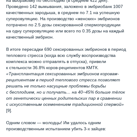
на выбраковку по бесплодию (в среднем 422 дня).
Проведено 142 вымывания, заложено в эмбриобанк 1007
качественных зародыша, в среднем по 7.1 на успешную
суперовуляцию. На производство «женских» эмбрионов
потрачено по 2.5 дозы сексированной спермопродукции
на одну суперовуляцию или всего по 0.35 дозы на каждый
качественный эмбрион.
В итоге пересадки 690 сексированных эмбрионов в период
теплового стресса (когда всю службу воспроизводства
комплекса можно отправлять в отпуска), привели
к стельности 36.8% коров-реципиентов КМТК.
«Трансплантация сексированных эмбрионов коровам-
реципиентам в период теплового стресса позволяет
решать не только насущные проблемы борьбы
с бесплодием, но и получать… на 40−45% больше тёлок
от генетически ценных родительских пар в сравнении
с искусственным осеменением традиционной спермой»
[9]
.
Одним словом — молодцы! Им удалось одним
производственным испытанием убить 3-х зайцев:
Продукция
Услуги