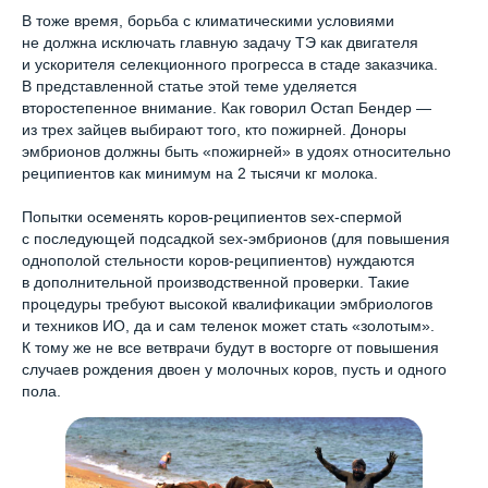
В тоже время, борьба с климатическими условиями
не должна исключать главную задачу ТЭ как двигателя
© 2020 Чебомилк
и ускорителя селекционного прогресса в стаде заказчика.
В представленной статье этой теме уделяется
второстепенное внимание. Как говорил Остап Бендер —
из трех зайцев выбирают того, кто пожирней. Доноры
эмбрионов должны быть «пожирней» в удоях относительно
реципиентов как минимум на 2 тысячи кг молока.
Попытки осеменять коров-реципиентов sex-спермой
с последующей подсадкой sex-эмбрионов (для повышения
однополой стельности коров-реципиентов) нуждаются
в дополнительной производственной проверки. Такие
процедуры требуют высокой квалификации эмбриологов
и техников ИО, да и сам теленок может стать «золотым».
К тому же не все ветврачи будут в восторге от повышения
случаев рождения двоен у молочных коров, пусть и одного
пола.