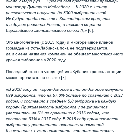
около 2 млрд руб. …Проект был представлен премьер-
министру Дмитрию Медведеву. …К 2020 г. центр
рассчитывает получать до 3000 эмбрионов в год.
Их будут продавать как в Краснодарском крае, так
и в других регионах России, а также в странах
Евразийского экономического союза (!)»
[6].
Это многолетнее (с 2013 года) и многоречивое планов
громадье из Усть-Лабинска пока не подтверждается,
да и смена названия компании не обещает многотысячного
урожая эмбрионов в 2020 году.
Последний стон по уходящей из «Кубани» трансплантации
можно прочитать по ссылке [7]:
«В 2018 году от коров-доноров и телок-доноров получено
699 эмбрионов, что на 57,8% больше по сравнению с 2017
годом, и составило в среднем 5,8 эмбриона на каждую
корову. Приживаемость эмбрионов у реципиентов
увеличилась на 6% по сравнению с 2016 годом, что
составило 33% в 2017 году. В 2018 году приживаемость
эмбрионов у реципиентов осталась неизменной.
К сожалению, нужно отметить, что приживаемость