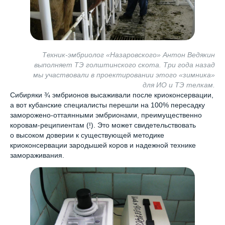
Техник-эмбриолог «Назаровского» Антон Ведякин
выполняет ТЭ голштинского скота. Три года назад
мы участвовали в проектировании этого «зимника»
для ИО и ТЭ телкам.
Сибиряки ¾ эмбрионов высаживали после криоконсервации,
а вот кубанские специалисты перешли на 100% пересадку
заморожено-оттаянными эмбрионами, преимущественно
коровам-реципиентам (!). Это может свидетельствовать
о высоком доверии к существующей методике
криоконсервации зародышей коров и надежной технике
замораживания.