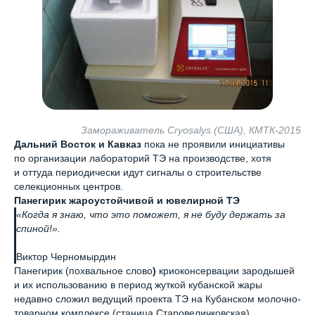
Замораживатель Cryosalys (США), КМТК-2015
Дальний Восток и Кавказ
пока не проявили инициативы
по организации лабораторий ТЭ на производстве, хотя
и оттуда периодически идут сигналы о строительстве
селекционных центров.
Панегирик жароустойчивой и ювелирной ТЭ
«Когда я знаю, что это поможет, я не буду держать за
спиной!».
Виктор Черномырдин
Панегирик (похвальное слово
)
криоконсервации зародышей
и их использованию в период жуткой кубанской жары
недавно сложил ведущий проекта ТЭ на Кубанском молочно-
товарном комплексе (станица Старовеличковская)