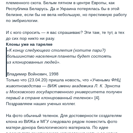
племенного скота. Белым пятном в центре Европы, как
Республика Беларусь. Да и Украина потерялась бы в этой
белизне, если бы не вела небольшую, но престижную работу
по эмбриологии.
И с кого спросить — я вас спрашиваю? Эти там, те тут, а тех
до сих пор никто ни разу.
Клоны уже на тарелке
«К концу следующего столетия (хотите пари?)
большинство населения планеты будет состоять
из клонированных людей».
Владимир Войнович, 1998
Только что (23.04.20) пришла новость, что
«Учеными ФНЦ
животноводства — ВИЖ имени академика Л. К. Эрнста
и Московского государственного университета получен
первый в стране клонированный теленок»
[4].
Поздравляем наших ученых коллег.
На фото обычный теленок. Для достоверности создателям
клона из ВИЖа и МГУ следовало рядом поместить фото
матери-донора биологического материала. По идее