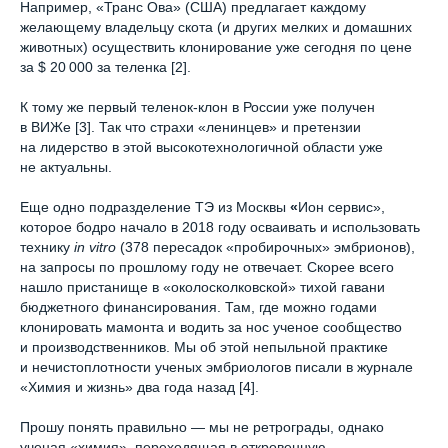
Например, «Транс Ова» (США) предлагает каждому
желающему владельцу скота (и других мелких и домашних
животных) осуществить клонирование уже сегодня по цене
за $ 20 000 за теленка [2].
К тому же первый теленок-клон в России уже получен
в ВИЖе [3]. Так что страхи «ленинцев» и претензии
на лидерство в этой высокотехнологичной области уже
не актуальны.
Еще одно подразделение ТЭ из Москвы
«
Ион сервис»,
которое бодро начало в 2018 году осваивать и использовать
технику
in vitro
(378 пересадок «пробирочных» эмбрионов),
на запросы по прошлому году не отвечает. Скорее всего
нашло пристанище в «околосколковской» тихой гавани
бюджетного финансирования. Там, где можно годами
клонировать мамонта и водить за нос ученое сообщество
и производственников. Мы об этой непыльной практике
и нечистоплотности ученых эмбриологов писали в журнале
«Химия и жизнь» два года назад [4].
Прошу понять правильно — мы не ретрограды, однако
ученая «химия», переходящая в откровенную