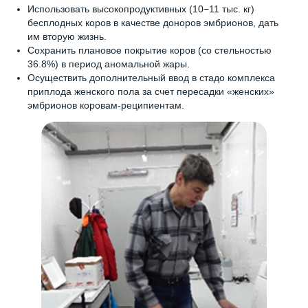
Использовать высокопродуктивных (10−11 тыс. кг)
Племенные животные
Энергоэффективные
бесплодных коров в качестве доноров эмбрионов, дать
решения
Эмбрионы КРС
Оснащение молочных ферм
им вторую жизнь.
Сохранить плановое покрытие коров (со стельностью
Семена
Курсы подготовки эмбрионов
36.8%) в период аномальной жары.
Экскурсия на ферму
Осуществить дополнительный ввод в стадо комплекса
приплода женского пола за счет пересадки «женских»
эмбрионов коровам-реципиентам.
Агрокомплекс
Вакансии
Контакты
Новости и блог
+7 (8352) 382 056
reception@chebomilk.ru
ул. Промышленная 1Б, п. Новое Атлашево,
Чебоксарский муниципальный округ,