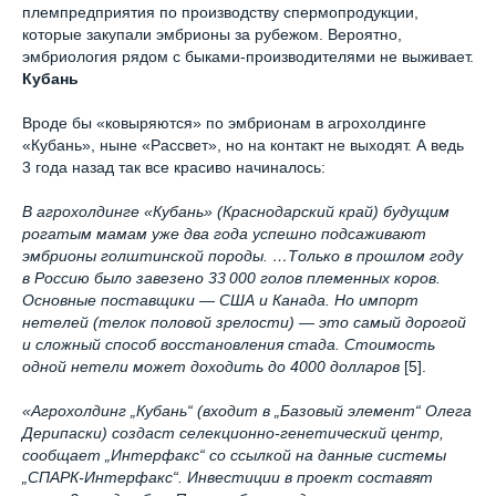
племпредприятия по производству спермопродукции,
которые закупали эмбрионы за рубежом. Вероятно,
эмбриология рядом с быками-производителями не выживает.
Кубань
Вроде бы «ковыряются» по эмбрионам в агрохолдинге
«Кубань», ныне «Рассвет», но на контакт не выходят. А ведь
3 года назад так все красиво начиналось:
В агрохолдинге «Кубань» (Краснодарский край) будущим
рогатым мамам уже два года успешно подсаживают
эмбрионы голштинской породы. …Только в прошлом году
в Россию было завезено 33 000 голов племенных коров.
Основные поставщики — США и Канада. Но импорт
нетелей (телок половой зрелости) — это самый дорогой
и сложный способ восстановления стада. Стоимость
одной нетели может доходить до 4000 долларов
[5].
«Агрохолдинг „Кубань“ (входит в „Базовый элемент“ Олега
Дерипаски) создаст селекционно-генетический центр,
сообщает „Интерфакс“ со ссылкой на данные системы
„СПАРК-Интерфакс“. Инвестиции в проект составят