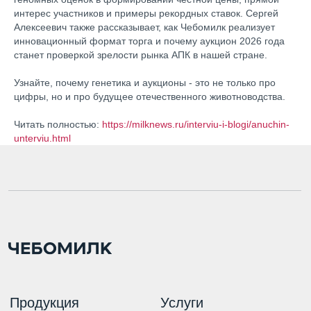
интерес участников и примеры рекордных ставок. Сергей
Алексеевич также рассказывает, как Чебомилк реализует
инновационный формат торга и почему аукцион 2026 года
станет проверкой зрелости рынка АПК в нашей стране.
Узнайте, почему генетика и аукционы - это не только про
цифры, но и про будущее отечественного животноводства.
Продукция
Услуги
Читать полностью:
https://milknews.ru/interviu-i-blogi/anuchin-
unterviu.html
Племенные животные
Энергоэффективные
решения
Эмбрионы КРС
Оснащение молочных ферм
Семена
Курсы подготовки эмбрионов
Экскурсия на ферму
Агрокомплекс
Вакансии
Контакты
Новости и блог