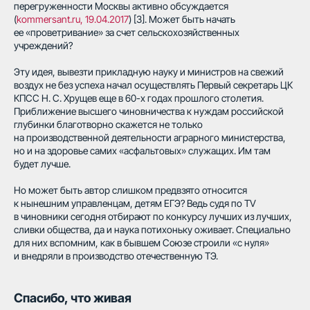
перегруженности Москвы активно обсуждается
(
kommersant.ru, 19.04.2017
) [3]. Может быть начать
ее «проветривание» за счет сельскохозяйственных
учреждений?
Эту идея, вывезти прикладную науку и министров на свежий
воздух не без успеха начал осуществлять Первый секретарь ЦК
КПСС Н. С. Хрущев еще в 60-х годах прошлого столетия.
Приближение высшего чиновничества к нуждам российской
глубинки благотворно скажется не только
на производственной деятельности аграрного министерства,
но и на здоровье самих «асфальтовых» служащих. Им там
будет лучше.
Но может быть автор слишком предвзято относится
к нынешним управленцам, детям ЕГЭ? Ведь судя по TV
в чиновники сегодня отбирают по конкурсу лучших из лучших,
сливки общества, да и наука потихоньку оживает. Специально
для них вспомним, как в бывшем Союзе строили «с нуля»
и внедряли в производство отечественную ТЭ.
Спасибо, что живая