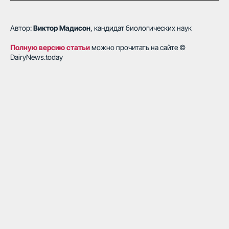
Продукция
Услуги
Автор:
Виктор Мадисон
, кандидат биологических наук
Племенные животные
Энергоэффективные решения
Полную версию статьи
можно прочитать на сайте ©
Эмбрионы КРС
Оснащение молочных ферм
DairyNews.today
Семена
Курсы подготовки эмбрионов
Экскурсия на ферму
Агрокомплекс
Вакансии
Контакты
Новости и блог
+7 (8352) 382 056
reception@chebomilk.ru