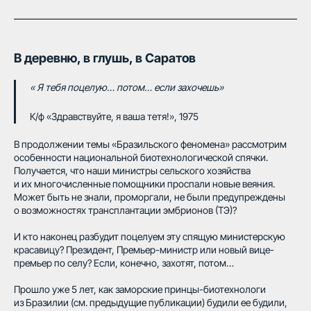
В деревню, в глушь, в Саратов
« Я тебя поцелую… потом… если захочешь»
К/ф «Здравствуйте, я ваша тетя!», 1975
В продолжении темы «Бразильского феномена» рассмотрим
особенности национальной биотехнологической спячки.
Получается, что наши министры сельского хозяйства
и их многочисленные помощники проспали новые веяния.
Может быть не знали, проморгали, не были предупреждены
о возможностях трансплантации эмбрионов (ТЭ)?
И кто наконец разбудит поцелуем эту спящую министерскую
красавицу? Президент, Премьер-министр или новый вице-
премьер по селу? Если, конечно, захотят, потом…
Прошло уже 5 лет, как заморские принцы-биотехнологи
из Бразилии (см. предыдущие публикации) будили ее будили,