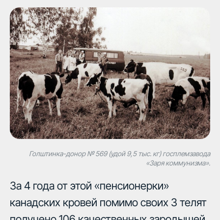
Голштинка-донор № 569 (удой 9,5 тыс. кг) госплемзавода
«Заря коммунизма».
За 4 года от этой «пенсионерки»
канадских кровей помимо своих 3 телят
получено 106 качественных зародышей,