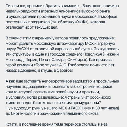
Писали же, просили обратить внимание… Возможно, причина
недальновидности аграрных чиновников высокого ранга
и руководителей профильной науки в московской атмосфере
постоянных праздников (см. обложку «ХиЖ»), которая
отвлекает их от текущих дел.
В связи с этим озарением у автора появилось предложение:
может удалить московскую штаб-квартиру МСХ и аграрную
науку РАСХН от столичной карнавальной суеты. Эвакуировать
эти структуры в один из городов среднего Поволжья (Нижний
Новгород, Пермь, Пенза, Самара, Симбирск). Как призывал
герой комедии «Горе от ума» А. С. Грибоедова почти сто лет
назад: в деревню, в глушь, в Саратов!
А как еще заставить неповоротливое ведомство и профильные
научные подразделения поспевать за быстро меняющейся
конъюнктурой развития мировой науки и практики,
в условиях, когда развивающиеся страны учат российских
животноводов биотехнологическим премудростям?
Ну не доходят руки у нашего МСХ и РАСХН (как и 30 лет назад)
до биотехнологии размножения племенного скота.
Кстати, в последнее время тема переноса столицы из-за