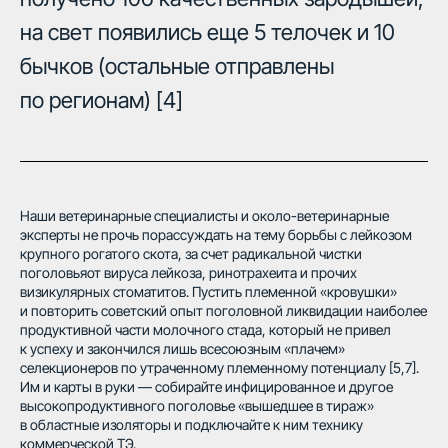
на свет появились еще 5 телочек и 10
бычков (остальные отправлены
по регионам) [4]
Наши ветеринарные специалисты и около-ветеринарные
эксперты не прочь порассуждать на тему борьбы с лейкозом
крупного рогатого скота, за счет радикальной чистки
поголовьяот вируса лейкоза, ринотрахеита и прочих
визикулярных стоматитов. Пустить племенной «кровушки»
и повторить советский опыт поголовной ликвидации наиболее
продуктивной части молочного стада, который не привел
к успеху и закончился лишь всесоюзным «плачем»
селекционеров по утраченному племенному потенциалу [5,7].
Им и карты в руки — собирайте инфицированное и другое
высокопродуктивного поголовье «вышедшее в тираж»
в областные изоляторы и подключайте к ним технику
коммерческой ТЭ.