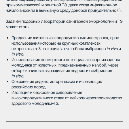
при коммерческой и опытной ТЭ, даже когда инфекционное
начало вносили в вымывную среду доноров принудительно (!).
Задачей подобных лабораторий санитарной эмбриологии и ТЭ
может стать.
Продление жизни высокопродуктивных иностранок, срок
использования которых на крупных комплексах
не превышает 3 лактации за счет сбора эмбрионов
in vivo
и
in vitro
.
Использование посмертного потенциала воспроизводства
молодняка от животных, предназначенных на убой, через
отбор яичников и выращивания недорогих эмбрионов
in vitro
.
Сохранение редких, исторических и исчезающих
российских пород.
Изоляция и бескровное оздоровление
высокопродуктивного стада от лейкоза через производство
здорового молодняка-ТЭ.