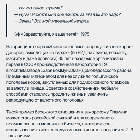
— Ну что такое, пупсик?
— Ну вы можете мне объяснить, зачем вам это надо?
— Зачем? Это мой маленький каприз!
К/ф «Здравствуйте, я ваша тетя!», 1975
На принципе сбора эмбрионов от высокопродуктивных коров-
доноров, выходящих «в тираж» (по РИД на лейкоз, возрасту,
маститу и даже яловости) 35 лет назад была организована
первая в СССР производственная лаборатория ТЭ
в госплемзаводе «Заря коммунизма» Домодедовского района.
Племенным материалом для нее служило голштинское
поголовье коров, закупленных для подмосковного племхоза
за валюту в Канаде. Советские хозяйственники любыми
способами старались продлить жизнь и увеличить
репродукцию от валютного поголовья.
Такой пример бережного отношения к заморскому Племени
может стать российской фишкой и для современного
промышленного молочного бизнеса, в котором срок
использования высокопродуктивных животных ограничен 2−3
лактациями.