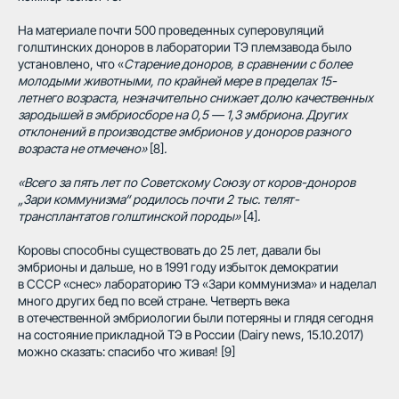
На материале почти 500 проведенных суперовуляций
голштинских доноров в лаборатории ТЭ племзавода было
установлено, что «
Старение доноров, в сравнении с более
молодыми животными, по крайней мере в пределах 15-
летнего возраста, незначительно снижает долю качественных
зародышей в эмбриосборе на 0,5 — 1,3 эмбриона. Других
отклонений в производстве эмбрионов у доноров разного
возраста не отмечено»
[8]
.
«Всего за пять лет по Советскому Союзу от коров-доноров
„Зари коммунизма“ родилось почти 2 тыс. телят-
трансплантатов голштинской породы»
[4]
.
Коровы способны существовать до 25 лет, давали бы
эмбрионы и дальше, но в 1991 году избыток демократии
в СССР «снес» лабораторию ТЭ «Зари коммунизма» и наделал
много других бед по всей стране. Четверть века
в отечественной эмбриологии были потеряны и глядя сегодня
на состояние прикладной ТЭ в России (Dairy news, 15.10.2017)
можно сказать: спасибо что живая! [9]