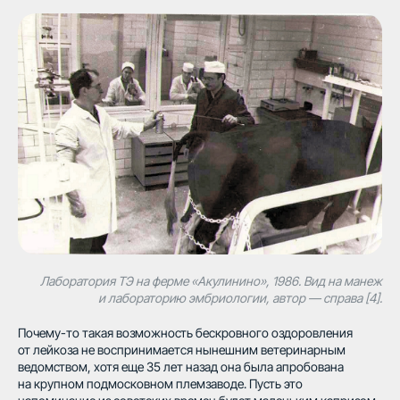
Лаборатория ТЭ на ферме «Акулинино», 1986. Вид на манеж
и лабораторию эмбриологии, автор — справа [4].
Почему-то такая возможность бескровного оздоровления
от лейкоза не воспринимается нынешним ветеринарным
ведомством, хотя еще 35 лет назад она была апробована
на крупном подмосковном племзаводе. Пусть это