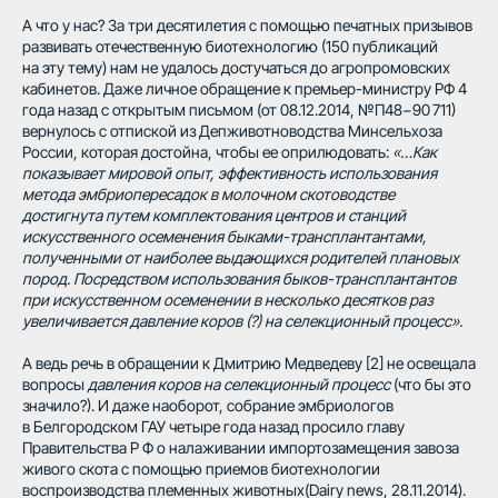
А что у нас? За три десятилетия с помощью печатных призывов
развивать отечественную биотехнологию (150 публикаций
на эту тему) нам не удалось достучаться до агропромовских
кабинетов. Даже личное обращение к премьер-министру РФ 4
года назад с открытым письмом (от 08.12.2014, №П48−90 711)
вернулось с отпиской из Депживотноводства Минсельхоза
России, которая достойна, чтобы ее оприлюдовать:
«…Как
показывает мировой опыт, эффективность использования
метода эмбриопересадок в молочном скотоводстве
достигнута путем комплектования центров и станций
искусственного осеменения быками-трансплантантами,
полученными от наиболее выдающихся родителей плановых
пород. Посредством использования быков-трансплантантов
при искусственном осеменении в несколько десятков раз
увеличивается давление коров (?) на селекционный процесс».
А ведь речь в обращении к Дмитрию Медведеву [2] не освещала
вопросы
давления коров
на селекционный процесс
(что бы это
значило?). И даже наоборот, собрание эмбриологов
в Белгородском ГАУ четыре года назад просило главу
Правительства Р Ф о налаживании импортозамещения завоза
живого скота с помощью приемов биотехнологии
воспроизводства племенных животных(Dairy news, 28.11.2014).