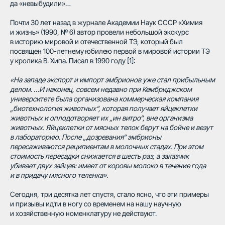
да «невыбудили»…
Почти 30 лет назад в журнале Академии Наук СССР «Химия
и жизнь» (1990, № 6) автор провели небольшой экскурс
в историю мировой и отечественной ТЭ, который был
посвящен 100-летнему юбилею первой в мировой истории ТЭ
у кролика В. Хипа. Писал в 1990 году [1]:
«На западе экспорт и импорт эмбрионов уже стал прибыльным
делом. …И наконец, совсем недавно при Кембриджском
университете была организована коммерческая компания
„биотехнология животных“, которая получает яйцеклетки
животных и оплодотворяет их „ин витро“, вне организма
животных. Яйцеклетки от мясных телок берут на бойне и везут
в лабораторию. После „дозревания“ эмбрионы
пересаживаются реципиентам в молочных стадах. При этом
стоимость пересадки снижается в шесть раз, а заказчик
убивает двух зайцев: имеет от коровы молоко в течение года
и в придачу мясного теленка».
Сегодня, три десятка лет спустя, стало ясно, что эти примеры
и призывы идти в ногу со временем на нашу научную
и хозяйственную номенклатуру не действуют.