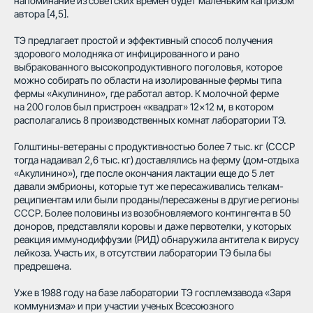
напоминание из советских времен будет маленьким капризом
автора [4,5].
ТЭ предлагает простой и эффективный способ получения
здорового молодняка от инфицированного и рано
выбракованного высокопродуктивного поголовья, которое
можно собирать по области на изолированные фермы типа
фермы «Акулинино», где работал автор. К молочной ферме
на 200 голов был пристроен «квадрат» 12×12 м, в котором
располагались 8 производственных комнат лаборатории ТЭ.
Голштины-ветераны с продуктивностью более 7 тыс. кг (СССР
тогда надаивал 2,6 тыс. кг) доставлялись на ферму (дом-отдыха
«Акулинино»), где после окончания лактации еще до 5 лет
давали эмбрионы, которые тут же пересаживались телкам-
реципиентам или были проданы/пересажены в другие регионы
СССР. Более половины из возобновляемого контингента в 50
доноров, представляли коровы и даже первотелки, у которых
реакция иммунодиффузии (РИД) обнаружила антитела к вирусу
лейкоза. Участь их, в отсутствии лаборатории ТЭ была бы
предрешена.
Уже в 1988 году на базе лаборатории ТЭ госплемзавода «Заря
коммунизма» и при участии ученых Всесоюзного