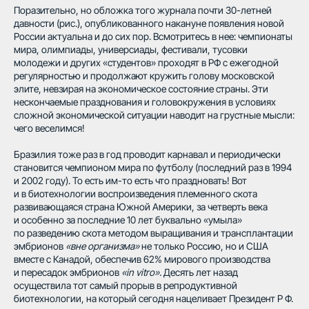
Поразительно, но обложка того журнала почти 30-летней
давности (рис.), опубликованного накануне появления новой
России актуальна и до сих пор. Всмотритесь в нее: чемпионаты
мира, олимпиады, универсиады, фестивали, тусовки
молодежи и других «студентов» проходят в РФ с ежегодной
регулярностью и продолжают кружить голову московской
элите, невзирая на экономическое состояние страны. Эти
нескончаемые празднования и головокружения в условиях
сложной экономической ситуации наводит на грустные мысли:
чего веселимся!
Бразилия тоже раз в год проводит карнавал и периодически
становится чемпионом мира по футболу (последний раз в 1994
и 2002 году). То есть им-то есть что праздновать! Вот
и в биотехнологии воспроизведения племенного скота
развивающаяся страна Южной Америки, за четверть века
и особенно за последние 10 лет буквально «умыла»
по разведению скота методом выращивания и трансплантации
эмбрионов
«вне организма»
не только Россию, но и США
вместе с Канадой, обеспечив 62% мирового производства
и пересадок эмбрионов
«in vitro».
Десять лет назад
осуществила тот самый прорыв в репродуктивной
биотехнологии, на который сегодня нацеливает Президент Р Ф.