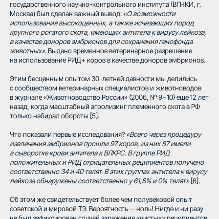
государственного научно-контрольного института (ВГНКИ, г.
Москва) был сделан важный вывод:
«О возможности
использования высокоценных, а также исчезающих пород
крупного рогатого скота, имеющих антитела к вирусу лейкоза,
в качестве доноров эмбрионов для сохранения генофонда
животных».
Выдано временное ветеринарное разрешение
на использование РИД+ коров в качестве доноров эмбрионов.
Этим бесценным опытом 30-летней давности мы делились
с сообществом ветеринарных специалистов и животноводов
в журнале «Животноводство России» (2006, № 9−10) еще 12 лет
назад, когда масштабный агролизинг племенного скота в РФ
только набирал обороты [5].
Что показали первые исследования?
«Всего через процедуру
извлечения эмбрионов прошли 97 коров, из них 57 имели
в сыворотке крови антитела к ВЛКРС. В группе РИД
положительных и РИД отрицательных реципиентов получено
соответственно 34 и 40 телят. В этих группах антитела к вирусу
лейкоза обнаружены соответственно у 61,8% и 0% телят»
[6]
.
Об этом же свидетельствует более чем полувековой опыт
советской и мировой ТЭ. Вероятность— ноль! Нигде и ни разу
не был зафиксирован случай заражения «чистых» реципиентов